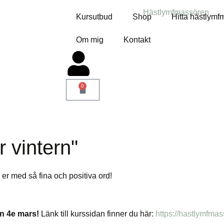
Kursutbud
Shop
Hitta hästlymf
Om mig
Kontakt
0
 vintern"
av er med så fina och positiva ord!
n 4e mars!
Länk till kurssidan finner du här:
https://hastlymfmas