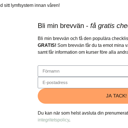
ed sitt lymfsystem innan våren!
Bli min brevvän -
få gratis che
Bli min brevvän och få den populära checkli
GRATIS!
Som brevvän får du ta emot mina vär
samt får information om kurser före alla and
JA TACK!
Du kan när som helst avsluta din prenumerat
integritetspolicy
.