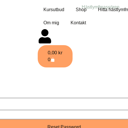
Kursutbud
Shop
Hitta hästlymf
Om mig
Kontakt
0,00
kr
0