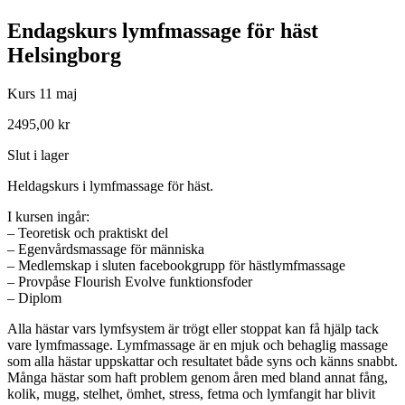
Endagskurs lymfmassage för häst
Helsingborg
Kurs 11 maj
2495,00
kr
Slut i lager
Heldagskurs i lymfmassage för häst.
I kursen ingår:
– Teoretisk och praktiskt del
– Egenvårdsmassage för människa
– Medlemskap i sluten facebookgrupp för hästlymfmassage
– Provpåse Flourish Evolve funktionsfoder
– Diplom
Alla hästar vars lymfsystem är trögt eller stoppat kan få hjälp tack
vare lymfmassage. Lymfmassage är en mjuk och behaglig massage
som alla hästar uppskattar och resultatet både syns och känns snabbt.
Många hästar som haft problem genom åren med bland annat fång,
kolik, mugg, stelhet, ömhet, stress, fetma och lymfangit har blivit