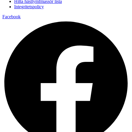
Hitta hästlymfmassör lista
Integritetspolicy
Facebook